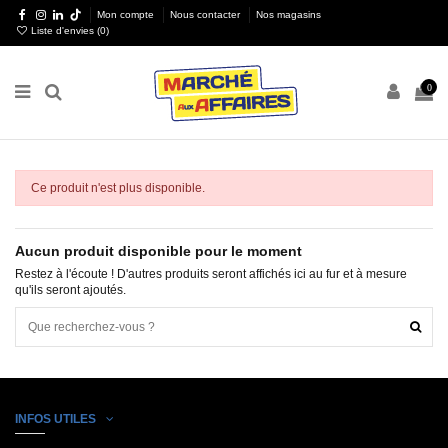
Mon compte
Nous contacter
Nos magasins
Liste d'envies (
0
)
0
Ce produit n'est plus disponible.
Aucun produit disponible pour le moment
Restez à l'écoute ! D'autres produits seront affichés ici au fur et à mesure
qu'ils seront ajoutés.
INFOS UTILES