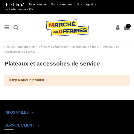
Mon compte
Nous contacter
Nos magasins
Liste d'envies (
0
)
0
Accueil
Nos produits
Fêtes et événements
Décoration de table
Plateaux et
accessoires de service
Plateaux et accessoires de service
Il n'y a aucun produit.
INFOS UTILES
SERVICE CLIENT