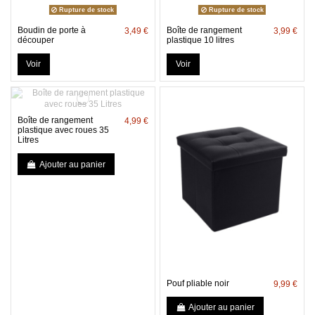
Rupture de stock
Rupture de stock
Boudin de porte à
Boîte de rangement
3,49 €
3,99 €
découper
plastique 10 litres
Voir
Voir
Boîte de rangement
4,99 €
plastique avec roues 35
Litres
Ajouter au panier
Pouf pliable noir
9,99 €
Ajouter au panier