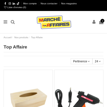
Mon compte
Nous contacter
Nos magasins
Liste d'envies (
0
)
0
Accueil
Nos produits
Top Affaire
Top Affaire
Pertinence
24