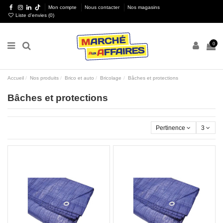
Mon compte
Nous contacter
Nos magasins
Liste d'envies (
0
)
0
Accueil
Nos produits
Brico et auto
Bricolage
Bâches et protections
Bâches et protections
Pertinence
3