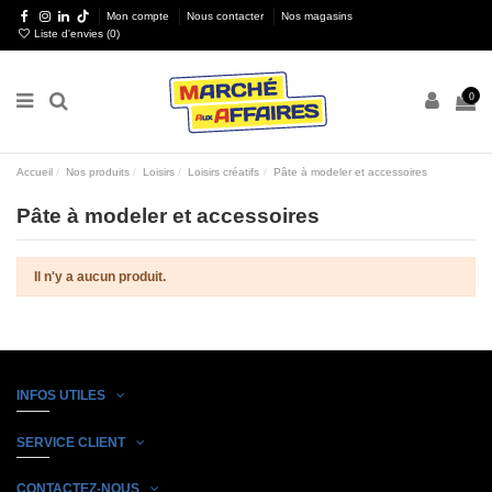
Mon compte
Nous contacter
Nos magasins
Liste d'envies (
0
)
0
Accueil
Nos produits
Loisirs
Loisirs créatifs
Pâte à modeler et accessoires
Pâte à modeler et accessoires
Il n'y a aucun produit.
INFOS UTILES
SERVICE CLIENT
CONTACTEZ-NOUS