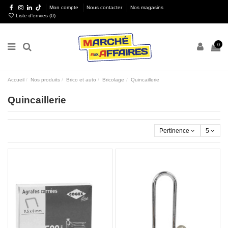
Mon compte
Nous contacter
Nos magasins
Liste d'envies (
0
)
0
Accueil
Nos produits
Brico et auto
Bricolage
Quincaillerie
Quincaillerie
Pertinence
5