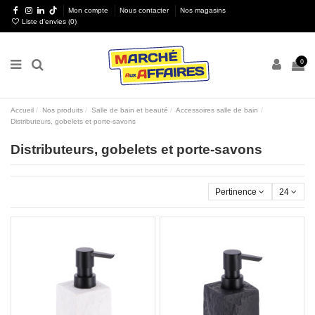
Mon compte
Nous contacter
Nos magasins
Liste d'envies (
0
)
0
Accueil
Nos produits
Salle de bain et beauté
Accessoires salle de bain
Distributeurs, gobelets et porte-savons
Distributeurs, gobelets et porte-savons
Pertinence
24