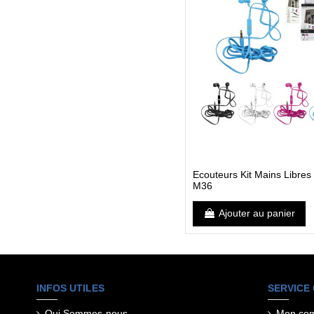
Ecouteurs Kit Mains Libres
M36
Ajouter au panier
INFOS UTILES
SERVICE 
Qui Sommes-nous
Mon co