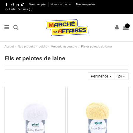
Mon compte
Nous contacter
Nos magasins
Liste d'envies (
0
)
0
Accueil
Nos produits
Loisirs
Mercerie et couture
Fils et pelotes de laine
Fils et pelotes de laine
Pertinence
24