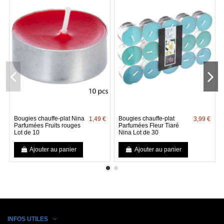
Bougies chauffe-plat Nina
Bougies chauffe-plat
1,49 €
3,99 €
Parfumées Fruits rouges
Parfumées Fleur Tiaré
Lot de 10
Nina Lot de 30
Ajouter au panier
Ajouter au panier
INFOS UTILES