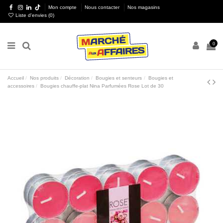
Mon compte
Nous contacter
Nos magasins
Liste d'envies (
0
)
0
Accueil
Nos produits
Décoration
Bougies et senteurs
Bougies et
accessoires
Bougies chauffe-plat Nina Parfumées Rose Lot de 30