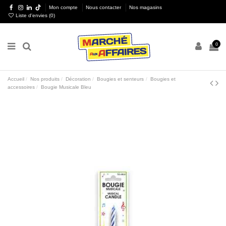
Mon compte
Nous contacter
Nos magasins
Liste d'envies (
0
)
0
Accueil
Nos produits
Décoration
Bougies et senteurs
Bougies et
accessoires
Bougie Musicale Bleu