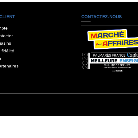
CLIENT
CONTACTEZ-NOUS
mpte
ntacter
asins
fidélité
n
rtenaires