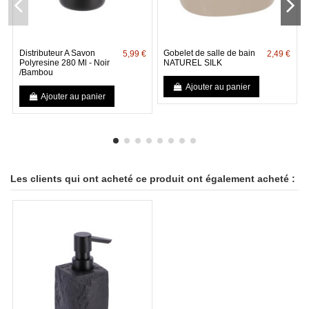
Distributeur A Savon
Gobelet de salle de bain
5,99 €
2,49 €
Polyresine 280 Ml - Noir
NATUREL SILK
/Bambou
Ajouter au panier
Ajouter au panier
Les clients qui ont acheté ce produit ont également acheté :