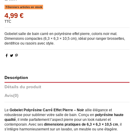
Derniers articles en stock
4,99 €
TTC
Gobelet salle de bain carré en polyrésine effet pierre, coloris noir mat.
Dimensions compactes (6,3 × 6,3 × 10,5 cm), idéal pour ranger brossettes,
dentifrice ou rasoirs avec style.
Description
Détails du produit
Avis
(0)
Le
Gobelet Polyrésine Carré Effet Pierre – Noir
allie élégance et
robustesse pour sublimer votre salle de bain. Conçu en
polyrésine haute
qualité
, il imite parfaitement l’aspect pierre pour un look naturel et
contemporain. Avec ses
dimensions pratiques de 6,3 × 6,3 × 10,5 cm
, il
s’intègre harmonieusement sur un lavabo, un meuble ou une étagère.