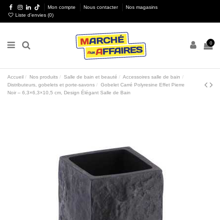
Mon compte
Nous contacter
Nos magasins
Liste d'envies (
0
)
0
Accueil
Nos produits
Salle de bain et beauté
Accessoires salle de bain
Distributeurs, gobelets et porte-savons
Gobelet Carré Polyresine Effet Pierre
Noir – 6,3×6,3×10,5 cm, Design Élégant Salle de Bain