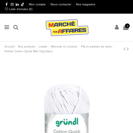
Mon compte
Nous contacter
Nos magasins
Liste d'envies (
0
)
0
Accueil
Nos produits
Loisirs
Mercerie et couture
Fils et pelotes de laine
Pelote Cotton Quick Mini 15g blanc