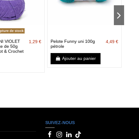
ture de stock
UNI VIOLET
Pelote Funny uni 100g
Pelot
1,29 €
4,49 €
te de 50g
pétrole
50g 
ot & Crochet
31 – T
créat
Ajouter au panier
SUIVEZ-NOUS