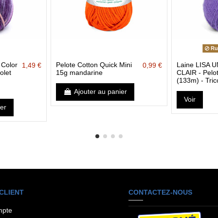
Rup
 Color
Pelote Cotton Quick Mini
Laine LISA 
1,49 €
0,99 €
olet
15g mandarine
CLAIR - Pelo
(133m) - Tric
Ajouter au panier
Voir
ier
CLIENT
CONTACTEZ-NOUS
mpte