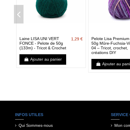
Laine LISA UNI VERT
Pelote Lisa Premium
1,29 €
FONCE - Pelote de 50g
50g Mûre-Fuchsia-Vi
(133m) - Tricot & Crochet
04 – Tricot, crochet,
créations DIY
Ajouter au panier
Ajouter au pan
INFOS UTILES
SERVICE 
Qui Sommes-nous
Mon co