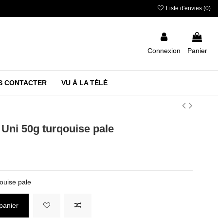
Liste d'envies (
0
)
Connexion
Panier
S CONTACTER
VU À LA TÉLÉ
 Uni 50g turqouise pale
ouise pale
panier