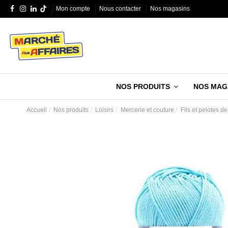
Mon compte
Nous contacter
Nos magasins
NOS PRODUITS
NOS MAG
Accueil
Nos produits
Loisirs
Mercerie et couture
Fils et pelotes de