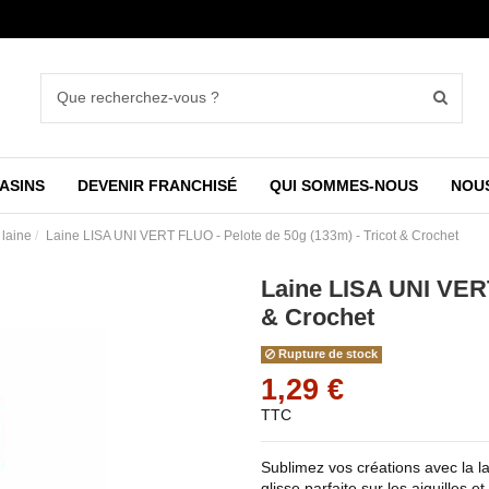
ASINS
DEVENIR FRANCHISÉ
QUI SOMMES-NOUS
NOU
 laine
Laine LISA UNI VERT FLUO - Pelote de 50g (133m) - Tricot & Crochet
Laine LISA UNI VERT
& Crochet
Rupture de stock
1,29 €
TTC
Sublimez vos créations avec la l
glisse parfaite sur les aiguilles e