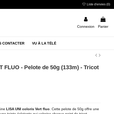
Liste d'envies (
0
)
Connexion
Panier
S CONTACTER
VU À LA TÉLÉ
 FLUO - Pelote de 50g (133m) - Tricot
aine
LISA UNI coloris Vert fluo
. Cette pelote de 50g offre une
t une teinte éclatante qui valorise chaque point de tricot.