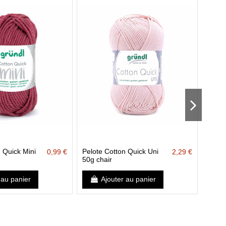
 Quick Mini
Pelote Cotton Quick Uni
Pelot
0,99 €
2,29 €
50g chair
50g a
 au panier
Ajouter au panier