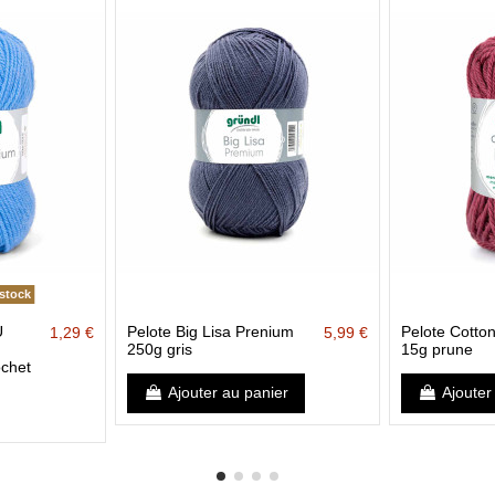
stock
U
Pelote Big Lisa Prenium
Pelote Cotton
1,29 €
5,99 €
250g gris
15g prune
ochet
Ajouter au panier
Ajouter