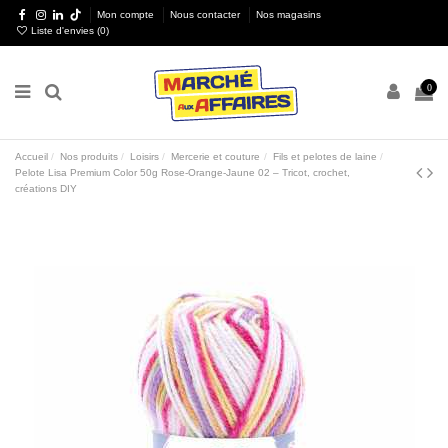
Mon compte
Nous contacter
Nos magasins
Liste d'envies (
0
)
0
Accueil
Nos produits
Loisirs
Mercerie et couture
Fils et pelotes de laine
Pelote Lisa Premium Color 50g Rose-Orange-Jaune 02 – Tricot, crochet,
créations DIY