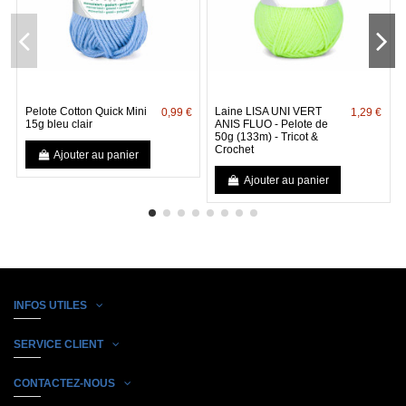
Pelote Cotton Quick Mini
Laine LISA UNI VERT
0,99 €
1,29 €
15g bleu clair
ANIS FLUO - Pelote de
50g (133m) - Tricot &
Crochet
Ajouter au panier
Ajouter au panier
INFOS UTILES
SERVICE CLIENT
CONTACTEZ-NOUS