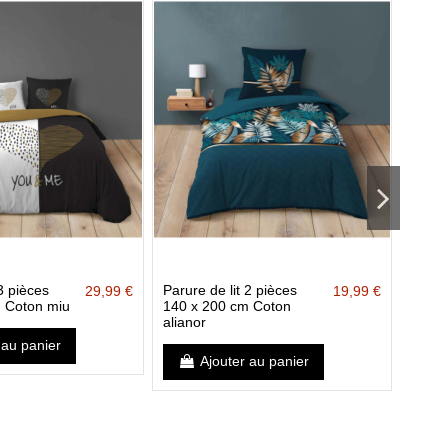
 3 pièces
Parure de lit 2 pièces
Parure
29,99 €
19,99 €
 Coton miu
140 x 200 cm Coton
240 x
alianor
coton
 au panier
Ajouter au panier