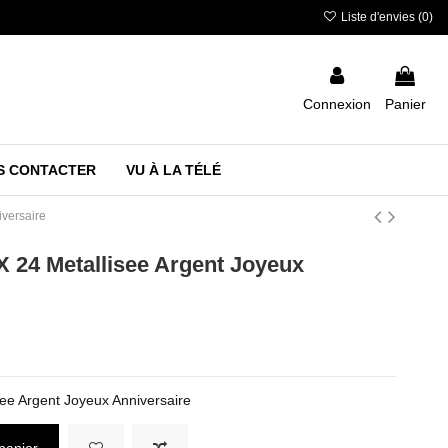
Liste d'envies (
0
)
Connexion
Panier
S CONTACTER
VU À LA TÉLÉ
iversaire
 X 24 Metallisee Argent Joyeux
see Argent Joyeux Anniversaire
panier