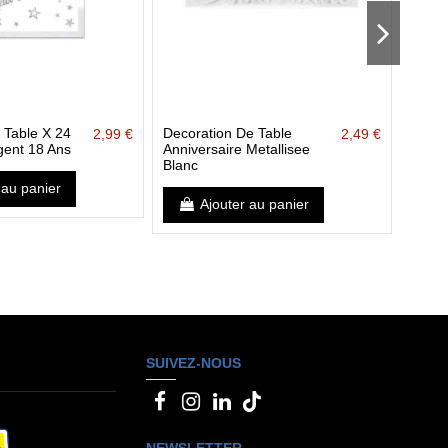
 Table X 24
Decoration De Table
Servi
2,99 €
2,49 €
gent 18 Ans
Anniversaire Metallisee
Foot
Blanc
 au panier
Ajouter au panier
SUIVEZ-NOUS
NEWSLETTER