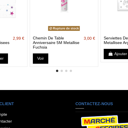
Rupture de stock
Chemin De Table
Serviettes De
2,99 €
3,00 €
isees
Anniversaire 5M Metallise
Metallisee Ar
Fuchsia
Ajouter
ier
Voir
CLIENT
CONTACTEZ-NOUS
mpte
ntacter