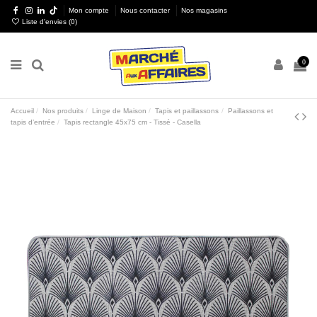
Mon compte
Nous contacter
Nos magasins
Liste d'envies (
0
)
0
Accueil
Nos produits
Linge de Maison
Tapis et paillassons
Paillassons et
tapis d’entrée
Tapis rectangle 45x75 cm - Tissé - Casella