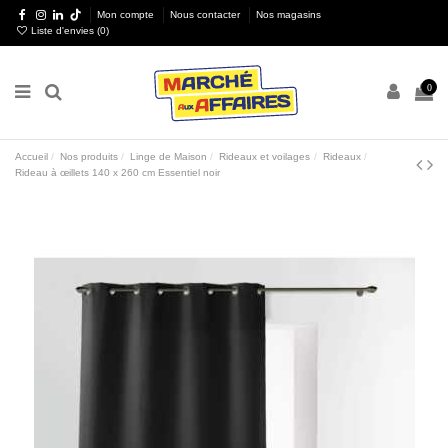
Mon compte
Nous contacter
Nos magasins
Liste d'envies (
0
)
0
Accueil
Nos produits
Linge de Maison
Rideaux et voilages
Rideaux
Rideau à œillets 140 x 260 cm Essentiel noir