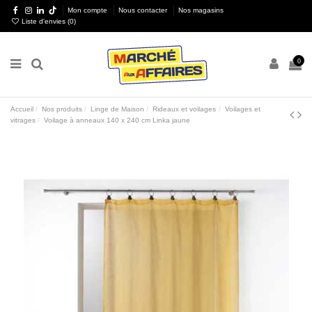
Mon compte
Nous contacter
Nos magasins
Liste d'envies (
0
)
0
Accueil
Nos produits
Linge de Maison
Rideaux et voilages
Voilages et
vitrages
Voilage à anneaux 140 x 240 cm Linka jaune