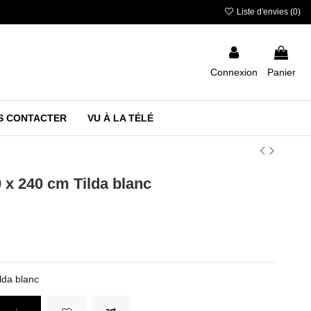
Liste d'envies (
0
)
Connexion
Panier
S CONTACTER
VU À LA TÉLÉ
0 x 240 cm Tilda blanc
lda blanc