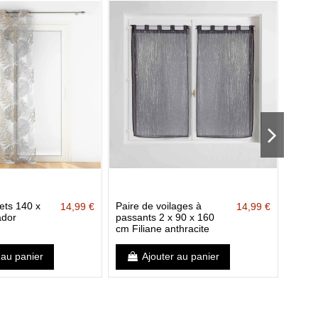
lets 140 x
Paire de voilages à
Voila
14,99 €
14,99 €
dor
passants 2 x 90 x 160
240 c
cm Filiane anthracite
 au panier
Ajouter au panier