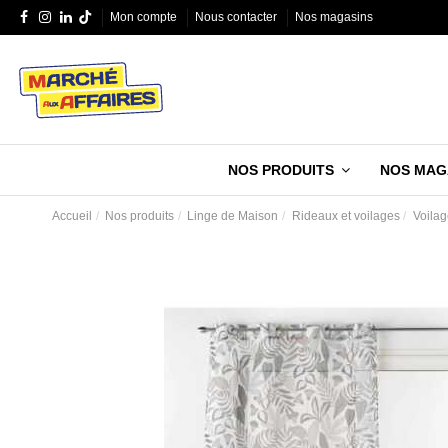
Mon compte
Nous contacter
Nos magasins
NOS PRODUITS
NOS MAG
Accueil
Nos produits
Linge de Maison
Rideaux et voilages
Voilag