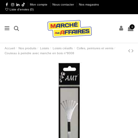
Mon compte
Nous contacter
Nos magasins
Liste d'envies (
0
)
0
Accueil
Nos produits
Loisirs
Loisirs créatifs
Colles, peintures et vernis
Couteau à peindre avec manche en bois n°8008