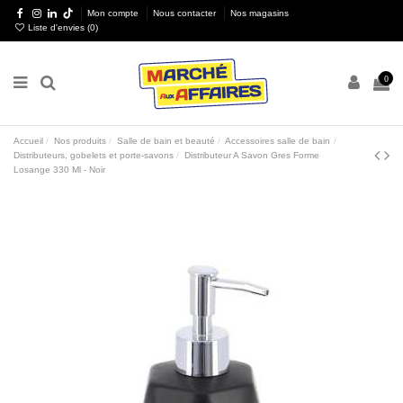
Mon compte
Nous contacter
Nos magasins
Liste d'envies (
0
)
0
Accueil
Nos produits
Salle de bain et beauté
Accessoires salle de bain
Distributeurs, gobelets et porte-savons
Distributeur A Savon Gres Forme
Losange 330 Ml - Noir