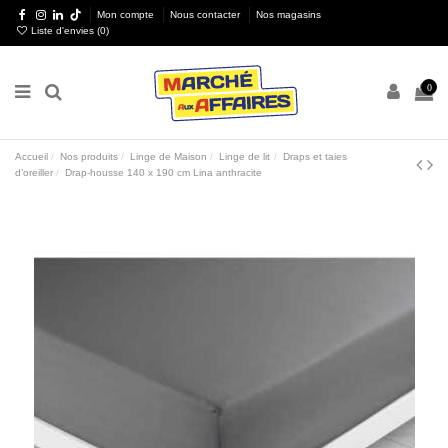
Mon compte
Nous contacter
Nos magasins
Liste d'envies (
0
)
0
Accueil
Nos produits
Linge de Maison
Linge de lit
Draps et taies
d’oreiller
Drap-housse 140 x 190 cm Lina anthracite