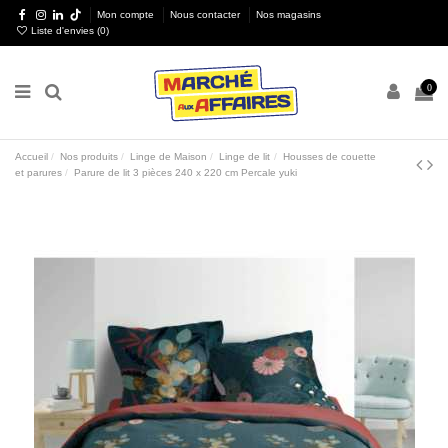
Mon compte
Nous contacter
Nos magasins
Liste d'envies (
0
)
0
Accueil
Nos produits
Linge de Maison
Linge de lit
Housses de couette
et parures
Parure de lit 3 pièces 240 x 220 cm Percale yuki