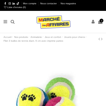
Mon compte
Nous contacter
Nos magasins
Liste d'envies (
0
)
0
Accueil
Nos produits
Animalerie
Jeux et confort
Jouets pour chiens
Filet 3 balles de tennis diam. 6 cm avec imprime pattes