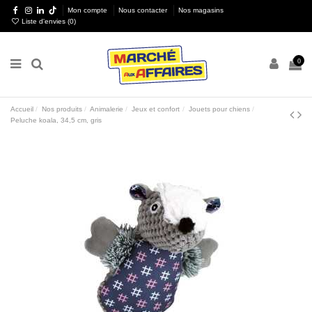
Mon compte
Nous contacter
Nos magasins
Liste d'envies (
0
)
0
Accueil
Nos produits
Animalerie
Jeux et confort
Jouets pour chiens
Peluche koala, 34,5 cm, gris