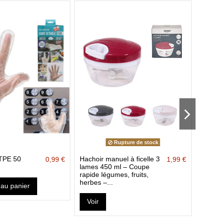
Rupture de stock
 TPE 50
Hachoir manuel à ficelle 3
Lot 2
0,99 €
1,99 €
lames 450 ml – Coupe
bamb
rapide légumes, fruits,
herbes –...
 au panier
Voir