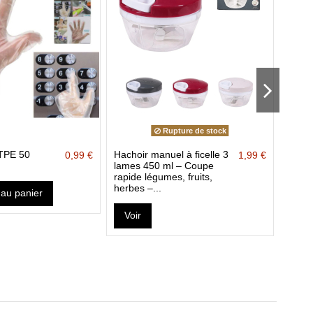
Rupture de stock
 TPE 50
Hachoir manuel à ficelle 3
Corde
0,99 €
1,99 €
lames 450 ml – Coupe
20x1,
rapide légumes, fruits,
herbes –...
 au panier
Voir