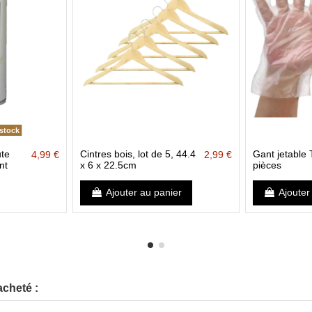
stock
te
Cintres bois, lot de 5, 44.4
Gant jetable
4,99 €
2,99 €
nt
x 6 x 22.5cm
pièces
Ajouter au panier
Ajouter
acheté :