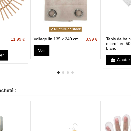
Rupture de stock
Voilage lin 135 x 240 cm
Tapis de bain
11,99 €
3,99 €
microfibre 50
blanc
Voir
ier
Ajouter
acheté :