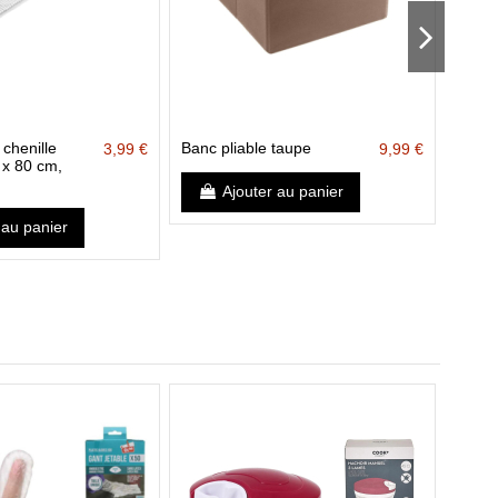
 chenille
Banc pliable taupe
Seau r
3,99 €
9,99 €
 x 80 cm,
Ajouter au panier
 au panier