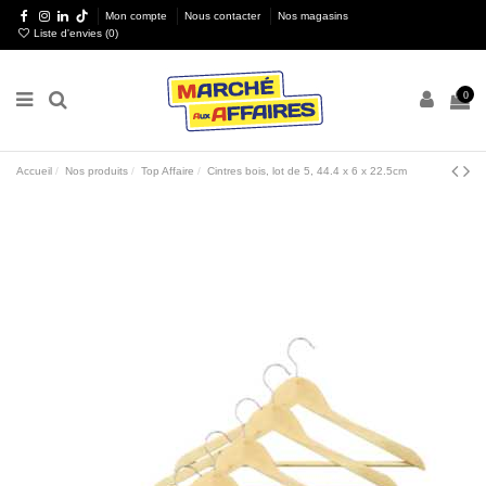
Mon compte
Nous contacter
Nos magasins
Liste d'envies (
0
)
0
Accueil
Nos produits
Top Affaire
Cintres bois, lot de 5, 44.4 x 6 x 22.5cm