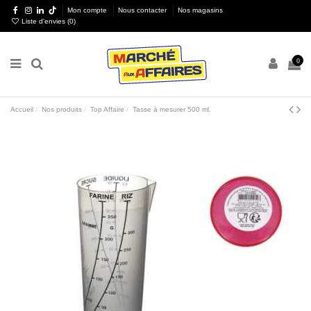
Mon compte
Nous contacter
Nos magasins
Liste d'envies (
0
)
0
Accueil
Nos produits
Top Affaire
Tasse à mesurer 500 ml.