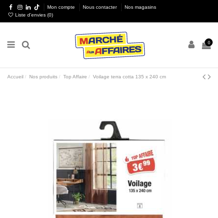
Mon compte
Nous contacter
Nos magasins
Liste d'envies (
0
)
0
Accueil
Nos produits
Top Affaire
Voilage terra cotta 135 x 240 cm