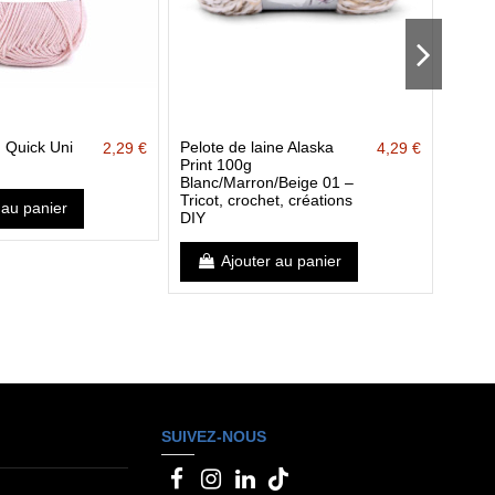
n Quick Uni
Pelote de laine Alaska
Pelot
2,29 €
4,29 €
Print 100g
50g b
Blanc/Marron/Beige 01 –
Tricot, crochet, créations
 au panier
DIY
Ajouter au panier
SUIVEZ-NOUS