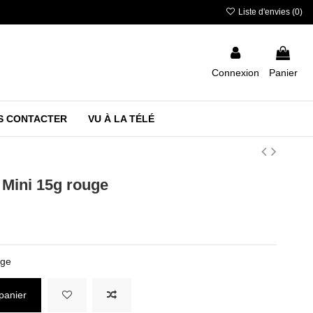
Liste d'envies (
0
)
Connexion
Panier
S CONTACTER
VU À LA TÉLÉ
 Mini 15g rouge
uge
panier