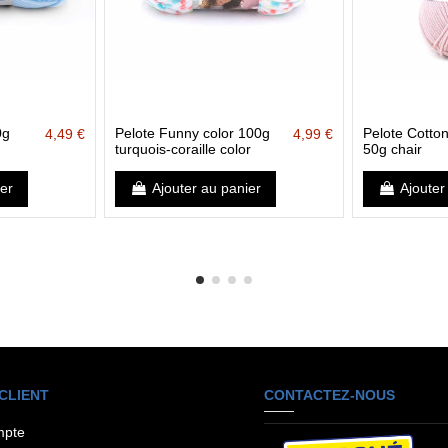
0g
Pelote Funny color 100g
Pelote Cotto
4,49 €
4,99 €
turquois-coraille color
50g chair
ier
Ajouter au panier
Ajouter
CLIENT
CONTACTEZ-NOUS
mpte