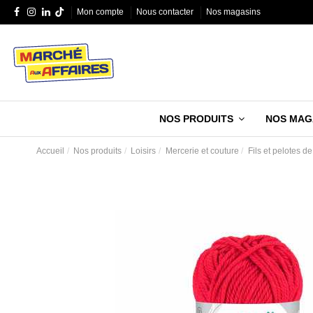
Mon compte
Nous contacter
Nos magasins
NOS PRODUITS
NOS MAG
Accueil
Nos produits
Loisirs
Mercerie et couture
Fils et pelotes de