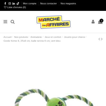
Mon compte
Nous contacter
Nos magasins
Liste d'envies (
0
)
0
Accueil
Nos produits
Animalerie
Jeux et confort
Jouets pour chiens
Corde forme 8, 25x8 cm, balle tennis 6 cm, vert bleu