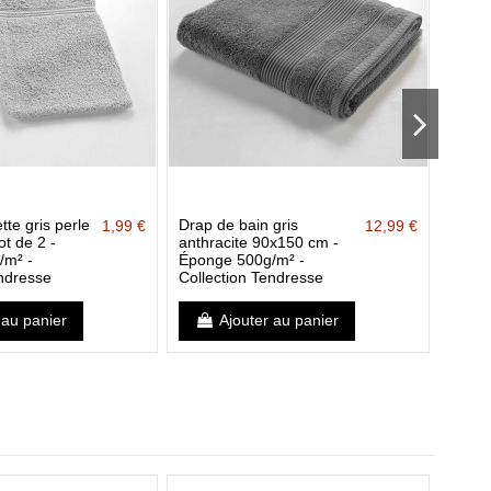
tte gris perle
Drap de bain gris
Gants 
1,99 €
12,99 €
t de 2 -
anthracite 90x150 cm -
anthr
/m² -
Éponge 500g/m² -
de 2 
endresse
Collection Tendresse
Collec
 au panier
Ajouter au panier