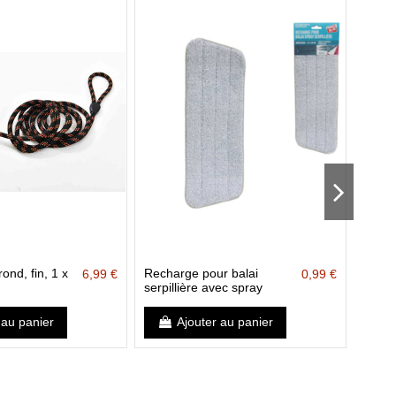
ond, fin, 1 x
Recharge pour balai
Gants 
6,99 €
0,99 €
serpillière avec spray
anthr
de 2 
Collec
 au panier
Ajouter au panier