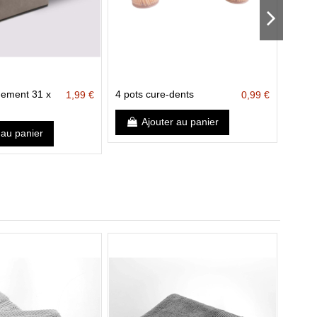
gement 31 x
4 pots cure-dents
Allum
1,99 €
0,99 €
Ajouter au panier
 au panier