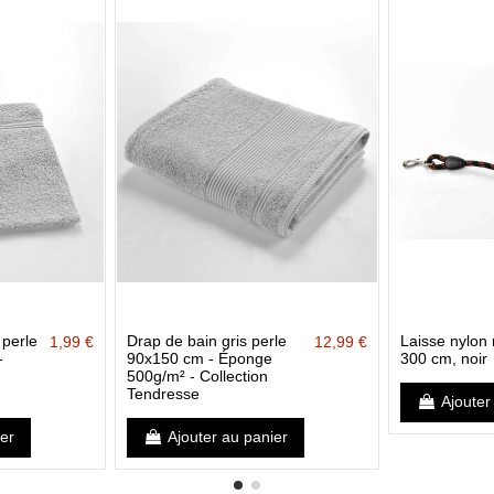
 perle
Drap de bain gris perle
Laisse nylon r
1,99 €
12,99 €
-
90x150 cm - Éponge
300 cm, noir
500g/m² - Collection
Tendresse
Ajouter
ier
Ajouter au panier