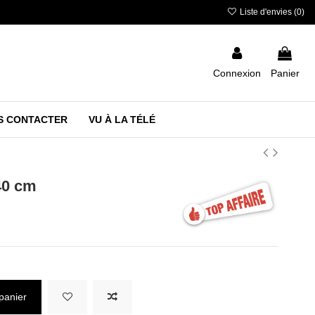
Liste d'envies (
0
)
Connexion
Panier
S CONTACTER
VU À LA TÉLÉ
40 cm
panier