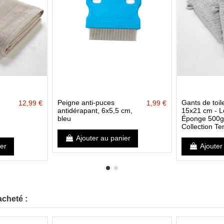
Peigne anti-puces
Gants de toile
12,99 €
1,99 €
antidérapant, 6x5,5 cm,
15x21 cm - Lo
bleu
Éponge 500g
Collection T
Ajouter au panier
ier
Ajouter
acheté :